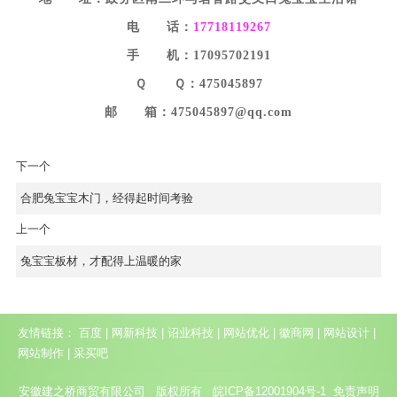
电 话：
17718119267
手 机：17095702191
Ｑ Ｑ：475045897
邮 箱：475045897@qq.com
下一个
合肥兔宝宝木门，经得起时间考验
上一个
兔宝宝板材，才配得上温暖的家
友情链接：
百度
|
网新科技
|
诏业科技
|
网站优化
|
徽商网
|
网站设计
|
网站制作
|
采买吧
安徽建之桥商贸有限公司 版权所有
皖ICP备12001904号-1
免责声明