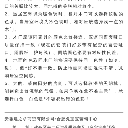
口的关联比较大。同地板的关联相对较小。
2、当居室环境为暖色调时、相对木门可以选择较暖的
色系。当居室环境为冷色调时、相对应该选择浅一点的
木门。
3、木门应该同家具的颜色比较接近、应该同窗套哑口
尽量保持一致（现在的套装门好多带有配套的窗套哑
口、踢脚板、护角线）、同墙面色彩要有对应性反差。
4、地面的色彩同木门的协调要保持同一色性（如冷、
暖），但*好不要一致。防止地面同墙面混沌不清，减
弱居室空间感。
5、大的、或向阳好的房间，可以选择较深的黑胡桃，
能创造出较沉稳的气氛，如果你实在拿不准主意时，就
选择白色，白色是*不容易出错的色彩！
安徽建之桥商贸有限公司/合肥兔宝宝营销中心
地 址：政务区南二环与茗香路交叉口兔宝宝生活馆